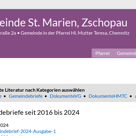
inde St. Marien, Zschopau
aße 2a • Gemeinde in der Pfarrei Hl. Mutter Teresa, Chemnitz
Pfarrei
Gemeind
te Literatur nach Kategorien auswählen
e
•
Gemeindebriefe
•
DokumenteVG
•
DokumenteHMTC
•
ebriefe seit 2016 bis 2024
2024
ndebrief-2024-Ausgabe-1