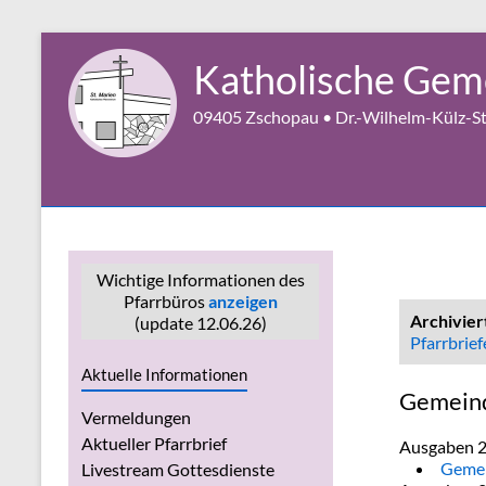
Zum
Inhalt
Katholische Geme
springen
09405 Zschopau • Dr.-Wilhelm-Külz-Str
Wichtige Informationen des
Pfarrbüros
anzeigen
Archivier
(update 12.06.26)
Pfarrbrief
Aktuelle Informationen
Gemeind
Vermeldungen
Aktueller Pfarrbrief
Ausgaben 
Gemei
Livestream Gottesdienste