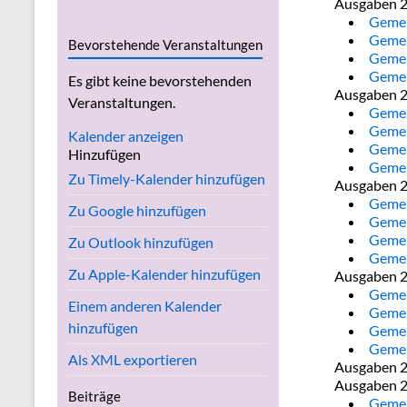
Ausgaben 
Gemei
Gemei
Bevorstehende Veranstaltungen
Gemei
Gemei
Es gibt keine bevorstehenden
Ausgaben 
Veranstaltungen.
Gemei
Gemei
Kalender anzeigen
Gemei
Hinzufügen
Gemei
Zu Timely-Kalender hinzufügen
Ausgaben 
Gemei
Zu Google hinzufügen
Gemei
Gemei
Zu Outlook hinzufügen
Gemei
Zu Apple-Kalender hinzufügen
Ausgaben 
Gemei
Einem anderen Kalender
Gemei
hinzufügen
Gemei
Gemei
Als XML exportieren
Ausgaben 
Ausgaben 
Beiträge
Gemei