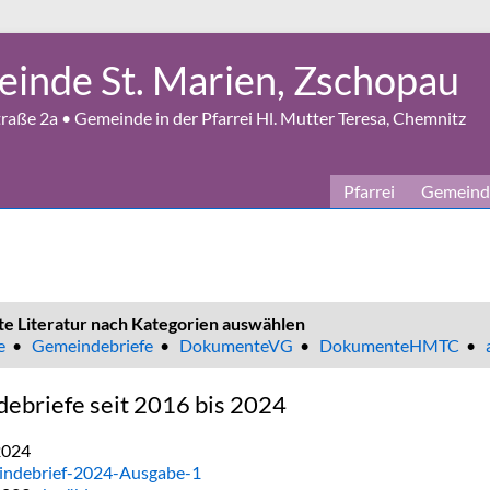
inde St. Marien, Zschopau
aße 2a • Gemeinde in der Pfarrei Hl. Mutter Teresa, Chemnitz
Pfarrei
Gemeind
te Literatur nach Kategorien auswählen
e
•
Gemeindebriefe
•
DokumenteVG
•
DokumenteHMTC
•
ebriefe seit 2016 bis 2024
2024
ndebrief-2024-Ausgabe-1