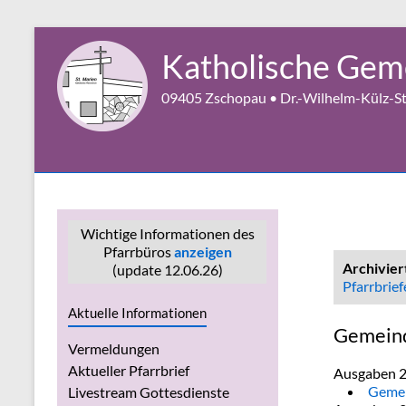
Zum
Inhalt
Katholische Geme
springen
09405 Zschopau • Dr.-Wilhelm-Külz-Str
Wichtige Informationen des
Pfarrbüros
anzeigen
Archivier
(update 12.06.26)
Pfarrbrief
Aktuelle Informationen
Gemeind
Vermeldungen
Aktueller Pfarrbrief
Ausgaben 
Gemei
Livestream Gottesdienste