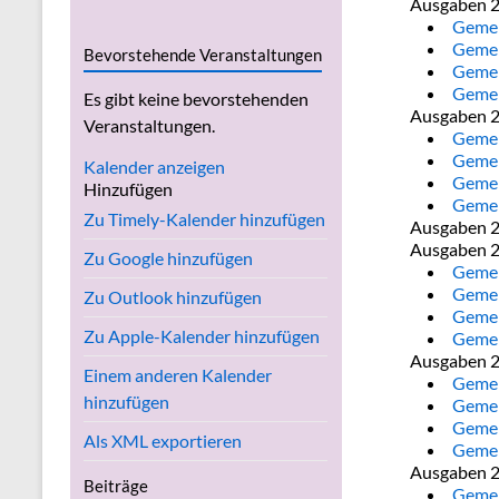
Ausgaben 
Gemei
Gemei
Bevorstehende Veranstaltungen
Gemei
Gemei
Es gibt keine bevorstehenden
Ausgaben 
Veranstaltungen.
Gemei
Gemei
Kalender anzeigen
Gemei
Hinzufügen
Gemei
Zu Timely-Kalender hinzufügen
Ausgaben 
Ausgaben 
Zu Google hinzufügen
Gemei
Gemei
Zu Outlook hinzufügen
Gemei
Zu Apple-Kalender hinzufügen
Gemei
Ausgaben 
Einem anderen Kalender
Gemei
hinzufügen
Gemei
Gemei
Als XML exportieren
Gemei
Ausgaben 
Beiträge
Gemei