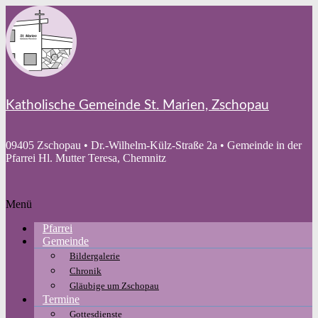
Zum
Inhalt
springen
Katholische Gemeinde St. Marien, Zschopau
09405 Zschopau • Dr.-Wilhelm-Külz-Straße 2a • Gemeinde in der
Pfarrei Hl. Mutter Teresa, Chemnitz
Menü
Pfarrei
Gemeinde
Bildergalerie
Chronik
Gläubige um Zschopau
Termine
Gottesdienste