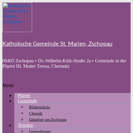
Zum
Inhalt
springen
Katholische Gemeinde St. Marien, Zschopau
09405 Zschopau • Dr.-Wilhelm-Külz-Straße 2a • Gemeinde in der
Pfarrei Hl. Mutter Teresa, Chemnitz
Menü
Pfarrei
Gemeinde
Bildergalerie
Chronik
Gläubige um Zschopau
Termine
Gottesdienste