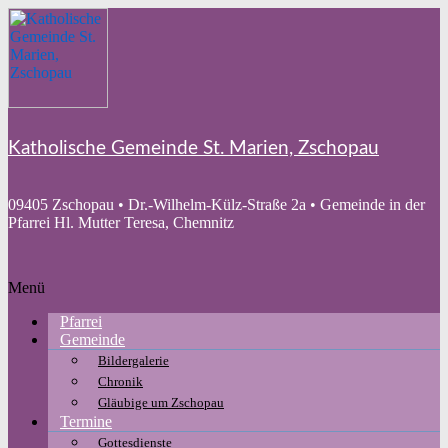
Zum
Inhalt
springen
Katholische Gemeinde St. Marien, Zschopau
09405 Zschopau • Dr.-Wilhelm-Külz-Straße 2a • Gemeinde in der
Pfarrei Hl. Mutter Teresa, Chemnitz
Menü
Pfarrei
Gemeinde
Bildergalerie
Chronik
Gläubige um Zschopau
Termine
Gottesdienste