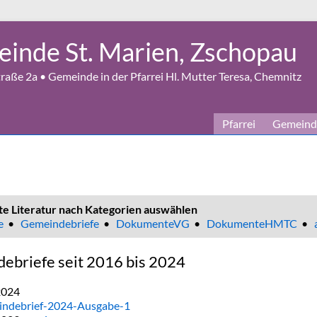
inde St. Marien, Zschopau
aße 2a • Gemeinde in der Pfarrei Hl. Mutter Teresa, Chemnitz
Pfarrei
Gemeind
te Literatur nach Kategorien auswählen
e
•
Gemeindebriefe
•
DokumenteVG
•
DokumenteHMTC
•
ebriefe seit 2016 bis 2024
2024
ndebrief-2024-Ausgabe-1