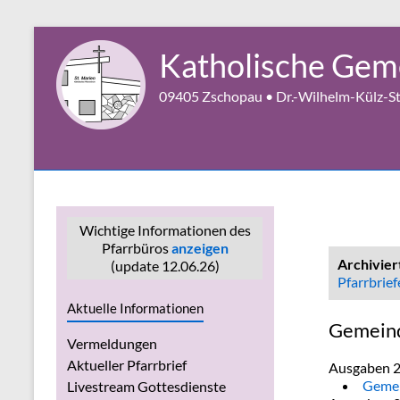
Zum
Inhalt
Katholische Geme
springen
09405 Zschopau • Dr.-Wilhelm-Külz-Str
Wichtige Informationen des
Pfarrbüros
anzeigen
Archivier
(update 12.06.26)
Pfarrbrief
Aktuelle Informationen
Gemeind
Vermeldungen
Aktueller Pfarrbrief
Ausgaben 
Gemei
Livestream Gottesdienste