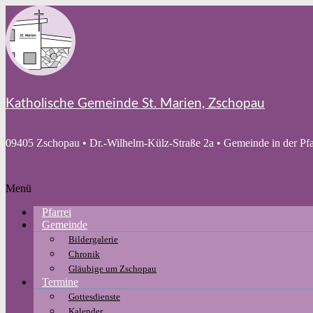
Zum
Inhalt
springen
Katholische Gemeinde St. Marien, Zschopau
09405 Zschopau • Dr.-Wilhelm-Külz-Straße 2a • Gemeinde in der Pfa
Menü
Pfarrei
Gemeinde
Bildergalerie
Chronik
Gläubige um Zschopau
Termine
Gottesdienste
Kalender