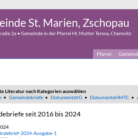
inde St. Marien, Zschopau
aße 2a • Gemeinde in der Pfarrei Hl. Mutter Teresa, Chemnitz
Pfarrei
Gemeind
te Literatur nach Kategorien auswählen
e
•
Gemeindebriefe
•
DokumenteVG
•
DokumenteHMTC
•
ebriefe seit 2016 bis 2024
2024
ndebrief-2024-Ausgabe-1