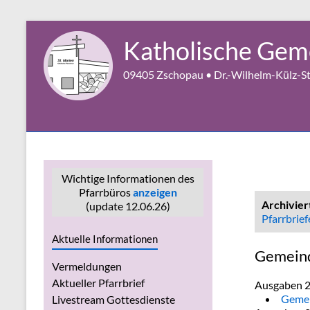
Zum
Inhalt
Katholische Geme
springen
09405 Zschopau • Dr.-Wilhelm-Külz-Str
Wichtige Informationen des
Pfarrbüros
anzeigen
Archivier
(update 12.06.26)
Pfarrbrief
Aktuelle Informationen
Gemeind
Vermeldungen
Aktueller Pfarrbrief
Ausgaben 
Gemei
Livestream Gottesdienste